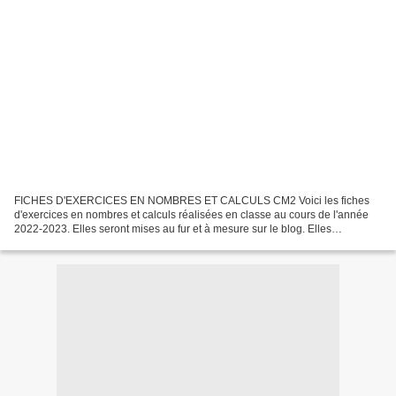
FICHES D'EXERCICES EN NOMBRES ET CALCULS CM2 Voici les fiches
d'exercices en nombres et calculs réalisées en classe au cours de l'année
2022-2023. Elles seront mises au fur et à mesure sur le blog. Elles
permettent aux élèves de se corriger en cas d'absence...