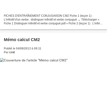
FICHES D'ENTRAÎNEMENT CONJUGAISON CM2 Fiche 1 (leçon 1) :
L'infinitif d'un verbe : distinguer infinitif et verbe conjugué → Télécharger «
Fiche 1 Distinguer infinitif et verbe conjugué.pdf » Fiche 2 (leçon 1) : L'infinitif
d'un verbe : donner l'infinitif...
Mémo calcul CM2
Publié le 04/08/2013 à 09:11
Par
crol