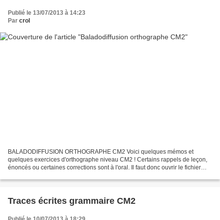
Publié le 13/07/2013 à 14:23
Par
crol
BALADODIFFUSION ORTHOGRAPHE CM2 Voici quelques mémos et
quelques exercices d'orthographe niveau CM2 ! Certains rappels de leçon,
énoncés ou certaines corrections sont à l'oral. Il faut donc ouvrir le fichier
audio ou vidéo pour pouvoir écouter, regarder...
Traces écrites grammaire CM2
Publié le 10/07/2013 à 18:29