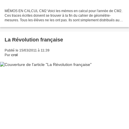
MÉMOS EN CALCUL CM2 Voici les mémos en calcul pour l'année de CM2.
Ces traces écrites doivent se trouver à la fin du cahier de géométrie-
mesures. Tous les élèves ne les ont pas. Ils sont simplement distribués aux
enfants qui estiment en avoir besoin....
La Révolution française
Publié le 15/03/2011 à 11:39
Par
crol