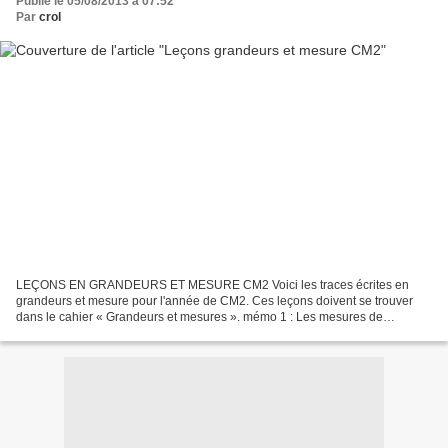
Publié le 05/08/2013 à 07:52
Par
crol
LEÇONS EN GRANDEURS ET MESURE CM2 Voici les traces écrites en
grandeurs et mesure pour l'année de CM2. Ces leçons doivent se trouver
dans le cahier « Grandeurs et mesures ». mémo 1 : Les mesures de
longueur → Mes 1 Les mesures de longueur.pdf mémo 2 :...