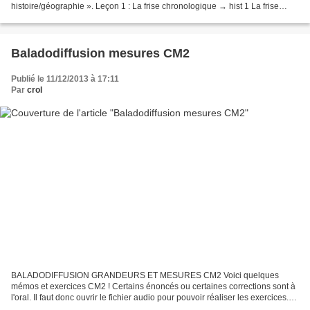
histoire/géographie ». Leçon 1 : La frise chronologique → hist 1 La frise
chronologique.pdf + exercices sur la frise chronologique...
Baladodiffusion mesures CM2
Publié le 11/12/2013 à 17:11
Par
crol
BALADODIFFUSION GRANDEURS ET MESURES CM2 Voici quelques
mémos et exercices CM2 ! Certains énoncés ou certaines corrections sont à
l'oral. Il faut donc ouvrir le fichier audio pour pouvoir réaliser les exercices.
Les périmètres Le mémo → mémo périmètres.pdf...