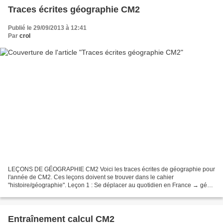
Traces écrites géographie CM2
Publié le 29/09/2013 à 12:41
Par
crol
LEÇONS DE GÉOGRAPHIE CM2 Voici les traces écrites de géographie pour
l'année de CM2. Ces leçons doivent se trouver dans le cahier
"histoire/géographie". Leçon 1 : Se déplacer au quotidien en France → géo
1 Se déplacer au quotidien en France.pdf Fiche...
Entraînement calcul CM2