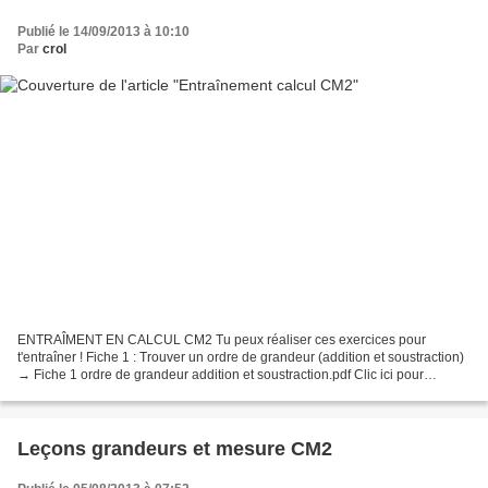
Publié le 14/09/2013 à 10:10
Par
crol
ENTRAÎMENT EN CALCUL CM2 Tu peux réaliser ces exercices pour
t'entraîner ! Fiche 1 : Trouver un ordre de grandeur (addition et soustraction)
→ Fiche 1 ordre de grandeur addition et soustraction.pdf Clic ici pour
t'entraîner à poser des additions ! → http://matoumatheux.ac-
rennes.fr/num/addition/CM1/poseeCM1.htm...
Leçons grandeurs et mesure CM2