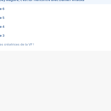
e 6
e 5
e 4
e 3
s créatrices de la VF !
e 2
e 1
e Mektoub My Love arrive enfin ! Rencontre avec Shaïn Boumedine et Sal
i : après Toni en famille
elle réalise le bouleversant Dites lui que je l'aime
ais ! Rencontre autour de Vie privée de Rebecca Zlotowski
 de Marguerite, Grave... Rencontre avec Ella Rumpf