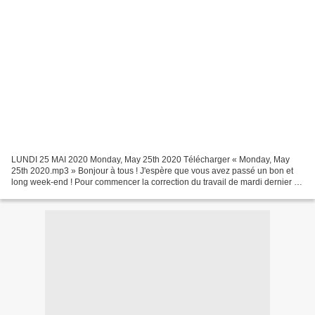
LUNDI 25 MAI 2020 Monday, May 25th 2020 Télécharger « Monday, May
25th 2020.mp3 » Bonjour à tous ! J'espère que vous avez passé un bon et
long week-end ! Pour commencer la correction du travail de mardi dernier !
N'oubliez pas d'aller voir votre résultat...