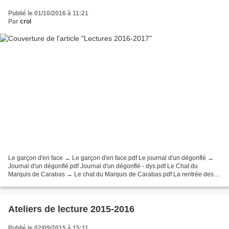
Publié le 01/10/2016 à 11:21
Par
crol
Le garçon d'en face → Le garçon d'en face.pdf Le journal d'un dégonflé →
Journal d'un dégonflé.pdf Journal d'un dégonflé - dys.pdf Le Chat du
Marquis de Carabas → Le chat du Marquis de Carabas.pdf La rentrée des
classes → La rentrée des classes.pdf C'est...
Ateliers de lecture 2015-2016
Publié le 02/09/2015 à 15:11