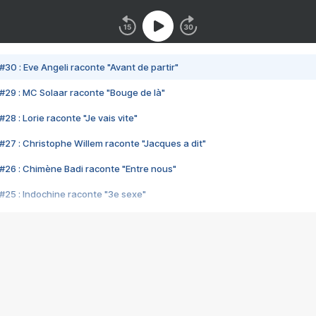
#30 : Eve Angeli raconte "Avant de partir"
#29 : MC Solaar raconte "Bouge de là"
28 : Lorie raconte "Je vais vite"
#27 : Christophe Willem raconte "Jacques a dit"
#26 : Chimène Badi raconte "Entre nous"
#25 : Indochine raconte "3e sexe"
#24 : Zaho raconte "C'est chelou"
#23 : Patrick Bruel raconte "Au café des délices"
#22 : Kyo raconte "Le chemin"
#21 : Nolwenn Leroy raconte "Cassé"