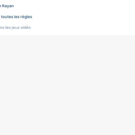
im Rayan
 toutes les règles
s les jeux vidéo
us choquant de Rockstar ? - Le scandale BULLY
e plus moche de Steam
du RÊVE tourne au CAUCHEMAR
pendant 8 heures
it… à tort
umiliés par un jeu vidéo
ire - Final Fantasy 8
ti un empire - Age of Empires
story DOFUS