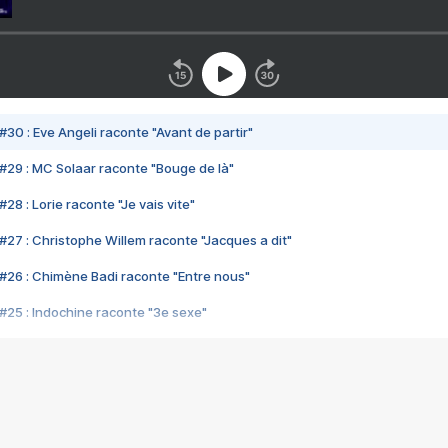
#30 : Eve Angeli raconte "Avant de partir"
#29 : MC Solaar raconte "Bouge de là"
28 : Lorie raconte "Je vais vite"
#27 : Christophe Willem raconte "Jacques a dit"
#26 : Chimène Badi raconte "Entre nous"
#25 : Indochine raconte "3e sexe"
#24 : Zaho raconte "C'est chelou"
#23 : Patrick Bruel raconte "Au café des délices"
#22 : Kyo raconte "Le chemin"