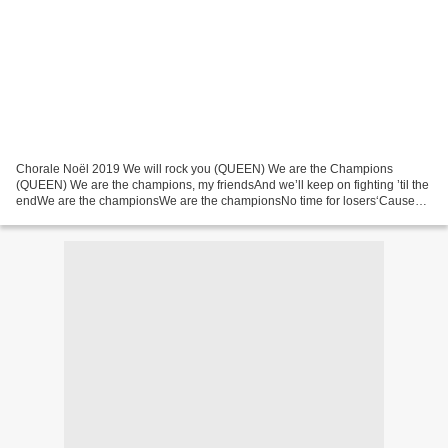
Chorale Noël 2019 We will rock you (QUEEN) We are the Champions
(QUEEN) We are the champions, my friendsAnd we’ll keep on fighting ’til the
endWe are the championsWe are the championsNo time for losers‘Cause
we are the champions of the world The dancing...