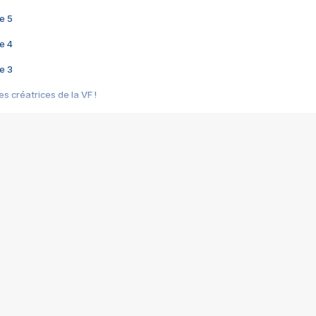
e 5
e 4
e 3
s créatrices de la VF !
e 2
e 1
e Mektoub My Love arrive enfin ! Rencontre avec Shaïn Boumedine et Sal
i : après Toni en famille
elle réalise le bouleversant Dites lui que je l'aime
ais ! Rencontre autour de Vie privée de Rebecca Zlotowski
 de Marguerite, Grave... Rencontre avec Ella Rumpf
 Les Rêveurs, un film intime sur la santé mentale