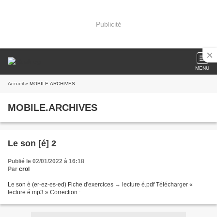
Publicité
MENU
Accueil
» MOBILE.ARCHIVES
MOBILE.ARCHIVES
Le son [é] 2
Publié le 02/01/2022 à 16:18
Par
crol
Le son è (er-ez-es-ed) Fiche d'exercices → lecture é.pdf Télécharger «
lecture é.mp3 » Correction :