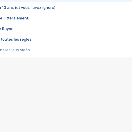
 a 13 ans (et vous l'avez ignoré)
e (littéralement)
im Rayan
 toutes les règles
s les jeux vidéo
us choquant de Rockstar ? - Le scandale BULLY
e plus moche de Steam
du RÊVE tourne au CAUCHEMAR
pendant 8 heures
it… à tort
umiliés par un jeu vidéo
ire - Final Fantasy 8