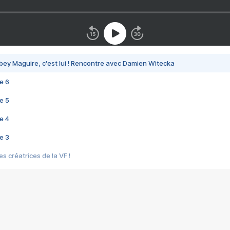
bey Maguire, c'est lui ! Rencontre avec Damien Witecka
e 6
e 5
e 4
e 3
s créatrices de la VF !
e 2
e 1
e Mektoub My Love arrive enfin ! Rencontre avec Shaïn Boumedine et Sal
i : après Toni en famille