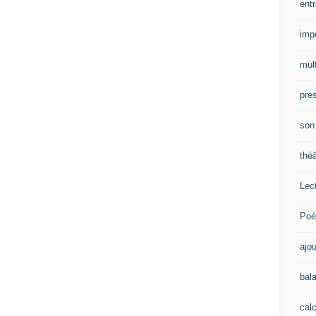
ent
impe
mult
pre
son
théâ
Lec
Poé
ajou
bal
calc