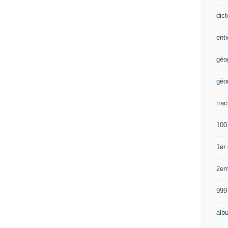
dic
enti
géo
géo
trac
100
1er
2e
999
alb