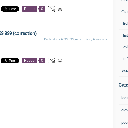
Gra
Repost
0
Gra
Hist
99 999 (correction)
Hist
Publié dans
#999 999
,
#correction
,
#nombres
Lex
Litt
Repost
0
Sci
Caté
lect
dic
poé