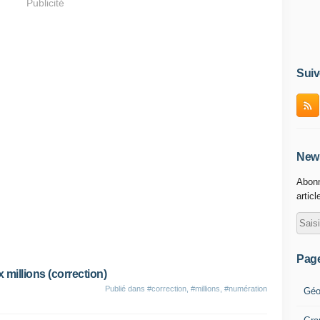
Publicité
Suiv
News
Abonn
articl
Pag
 millions (correction)
Publié dans
#correction
,
#millions
,
#numération
Géo