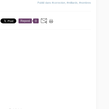
Publié dans
#correction
,
#milliards
,
#nombres
Repost
0