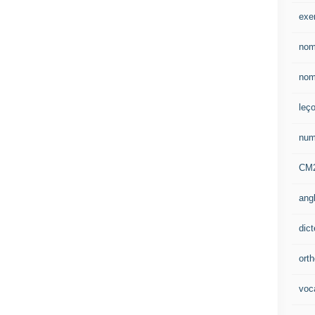
exe
nom
nom
leç
num
CM
ang
dic
ort
voca