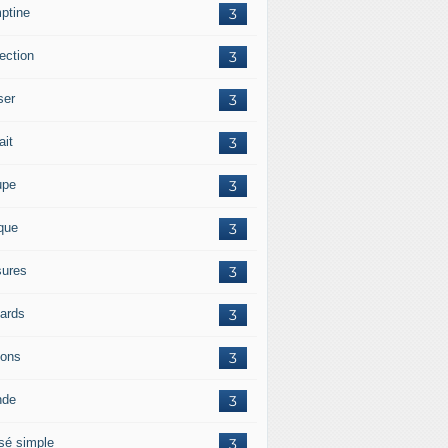
ptine
3
ection
3
ser
3
ait
3
upe
3
ique
3
ures
3
iards
3
ions
3
nde
3
sé simple
3