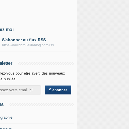
ez-moi
S'abonner au flux RSS
https://davidcrol.eklablog.com/rss
letter
ez-vous pour être averti des nouveaux
es publiés.
es
graphie