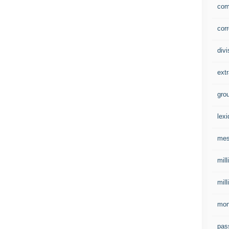
com
corr
divi
extr
gro
lex
mes
mill
mill
mo
pas