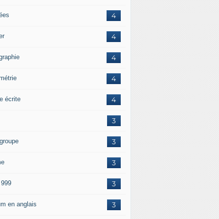
tées
4
er
4
graphie
4
métrie
4
e écrite
4
3
 groupe
3
me
3
 999
3
um en anglais
3