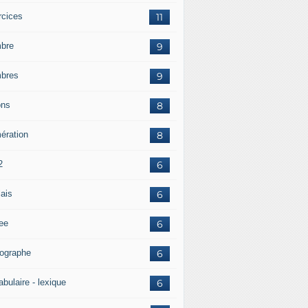
rcices
11
bre
9
bres
9
ons
8
ération
8
2
6
lais
6
tee
6
hographe
6
bulaire - lexique
6