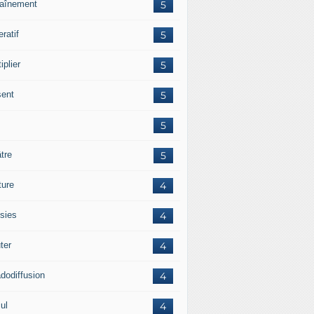
raînement
5
ratif
5
iplier
5
sent
5
5
tre
5
ture
4
sies
4
ter
4
adodiffusion
4
ul
4