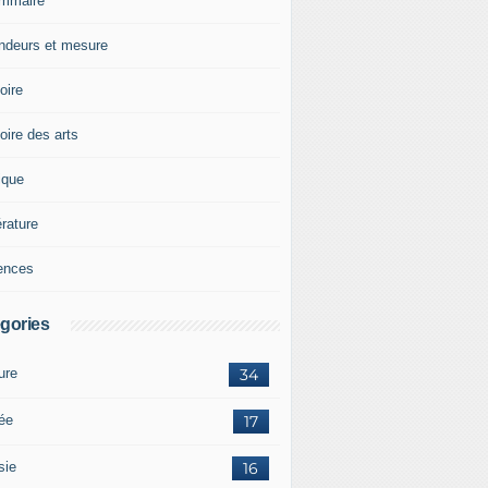
mmaire
ndeurs et mesure
oire
oire des arts
ique
érature
ences
gories
ure
34
tée
17
sie
16