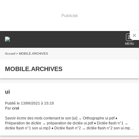
Publicité
MENU
Accueil
» MOBILE.ARCHIVES
MOBILE.ARCHIVES
ui
Publié le 13/06/2021 à 15:10
Par
crol
Savoir écrire des mots contenant le son [ui] → Orthographe ui.pdf ♦
Préparation de dictée → préparation de dictée ui.pdf ♦ Dictée flash n°1 →
dictée flash n°1 son ui.mp3 ♦ Dictée flash n°2 → dictée flash n°2 son ui.mp3
♦ Dictée flash n°3 → dictée flash...