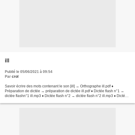
ill
Publié le 05/06/2021 à 09:54
Par
crol
Savoir écrire des mots contenant le son [ill] → Orthographe ill.pdf ♦
Préparation de dictée → préparation de dictée ill.pdf ♦ Dictée flash n°1 →
dictée flashn°1 ill.mp3 ♦ Dictée flash n°2 → dictée flash n°2 ill.mp3 ♦ Dictée
flash n°3 → dictée flash n°3...