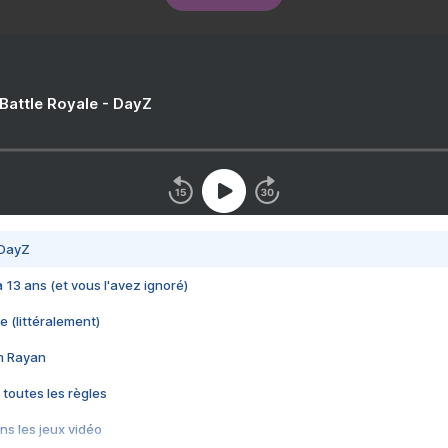
 Battle Royale - DayZ
 DayZ
 a 13 ans (et vous l'avez ignoré)
e (littéralement)
im Rayan
 toutes les règles
s les jeux vidéo