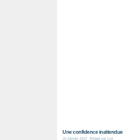
Une confidence inattendue
20 Janvier 2013
, Rédigé par crol