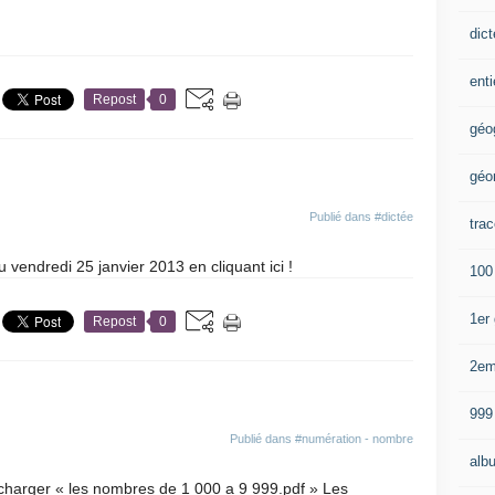
dic
enti
Repost
0
géo
géo
Publié dans
#dictée
trac
u vendredi 25 janvier 2013 en cliquant ici !
100
1er
Repost
0
2e
999
Publié dans
#numération - nombre
alb
harger « les nombres de 1 000 a 9 999.pdf » Les