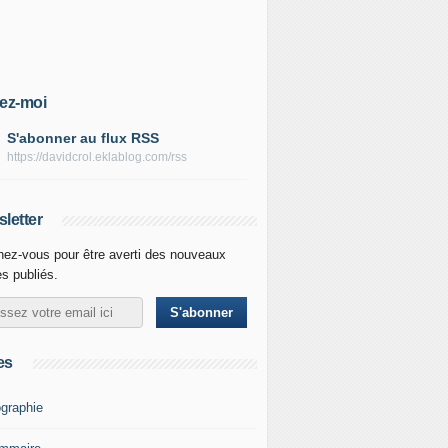
ez-moi
S'abonner au flux RSS
https://davidcrol.eklablog.com/rss
letter
ez-vous pour être averti des nouveaux
es publiés.
es
graphie