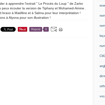
ider à apprendre l'extrait " Le Procès du Loup " de Zarko
exe
tu peux écouter la version de Tiphany et Mohamed-Amine .
 bravo à Maëlline et à Salma pour leur interprétation !
nom
ions à Alyona pour son illustration !
nom
Repost
0
leç
num
CM
ang
dic
ort
voca