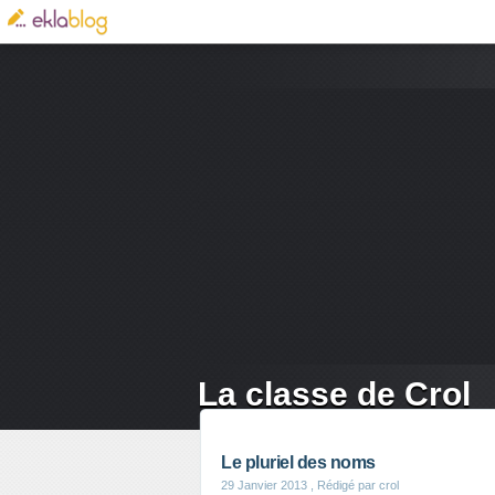
La classe de Crol
Le pluriel des noms
29 Janvier 2013
, Rédigé par crol