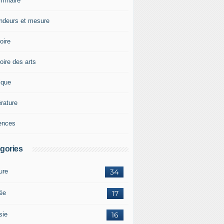
mmaire
ndeurs et mesure
oire
oire des arts
ique
érature
ences
gories
ure
34
tée
17
sie
16