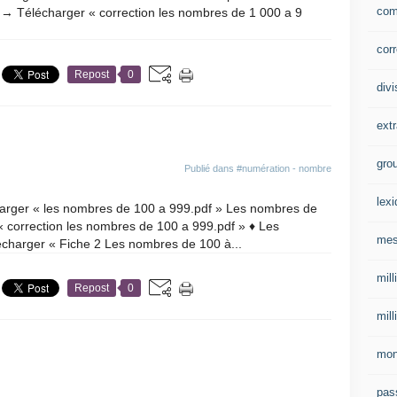
com
 → Télécharger « correction les nombres de 1 000 a 9
corr
Repost
0
divi
extr
gro
Publié dans
#numération - nombre
lex
rger « les nombres de 100 a 999.pdf » Les nombres de
« correction les nombres de 100 a 999.pdf » ♦ Les
mes
charger « Fiche 2 Les nombres de 100 à...
mill
Repost
0
mill
mo
pas