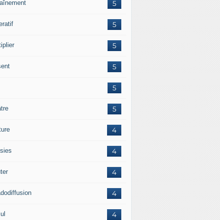
raînement
5
ratif
5
iplier
5
sent
5
5
tre
5
ture
4
sies
4
ter
4
adodiffusion
4
ul
4