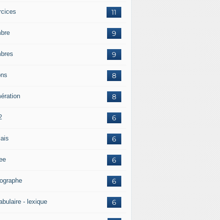
rcices
11
bre
9
bres
9
ons
8
ération
8
2
6
lais
6
tee
6
hographe
6
bulaire - lexique
6