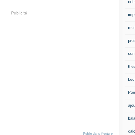
ent
Publicité
impe
mult
pre
son
théâ
Lec
Poé
ajou
bal
calc
Publié dans
#lecture