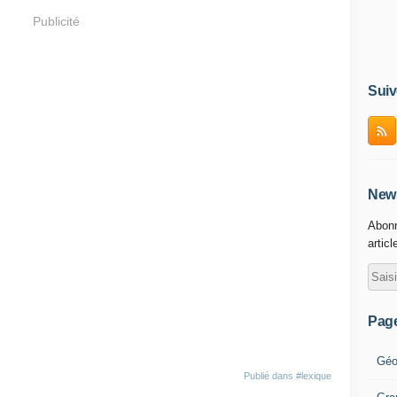
Publicité
Suiv
News
Abonn
articl
Pag
Géo
Publié dans
#lexique