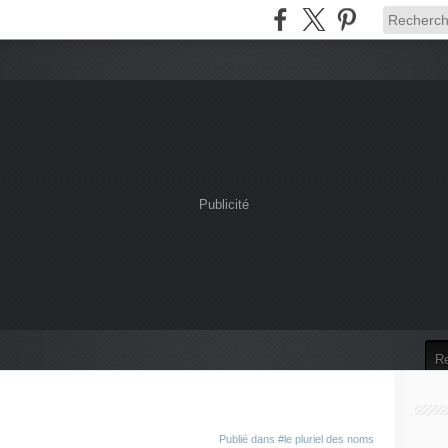
Publicité
Publié dans
#le pluriel des noms