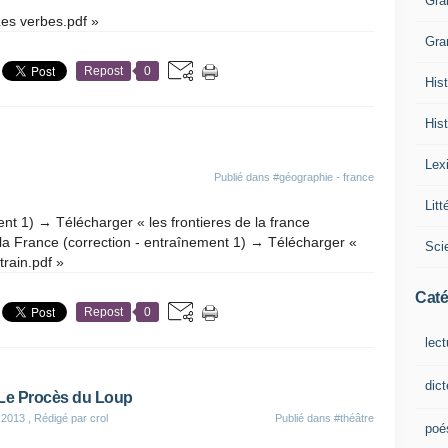
Gra
Les verbes.pdf »
Gra
Repost
0
Hist
Hist
Lex
Publié dans
#géographie - france
Litt
nt 1) → Télécharger « les frontieres de la france
 la France (correction - entraînement 1) → Télécharger «
Sci
train.pdf »
Caté
Repost
0
lect
dic
 Le Procès du Loup
 2013
, Rédigé par crol
Publié dans
#théâtre
poé