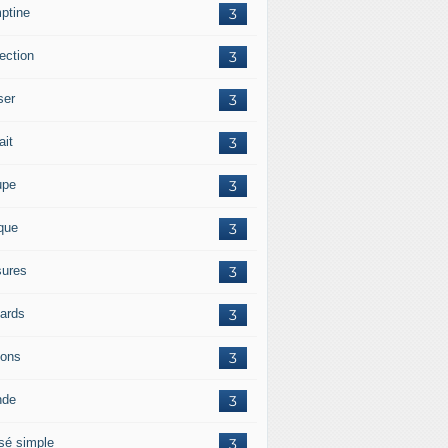
ptine
3
ection
3
ser
3
ait
3
upe
3
ique
3
ures
3
iards
3
ions
3
nde
3
sé simple
3