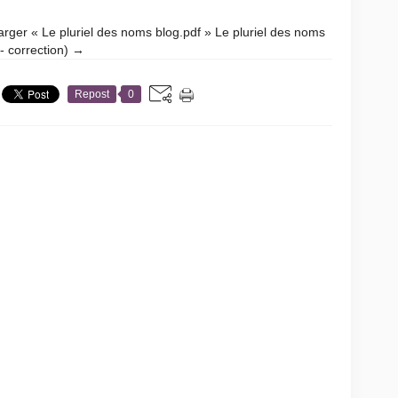
arger « Le pluriel des noms blog.pdf » Le pluriel des noms
 - correction) →
Repost
0