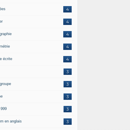
tées
4
er
4
graphie
4
métrie
4
e écrite
4
3
 groupe
3
me
3
 999
3
um en anglais
3