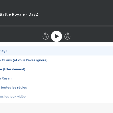
 Battle Royale - DayZ
 DayZ
 a 13 ans (et vous l'avez ignoré)
e (littéralement)
im Rayan
 toutes les règles
s les jeux vidéo
us choquant de Rockstar ? - Le scandale BULLY