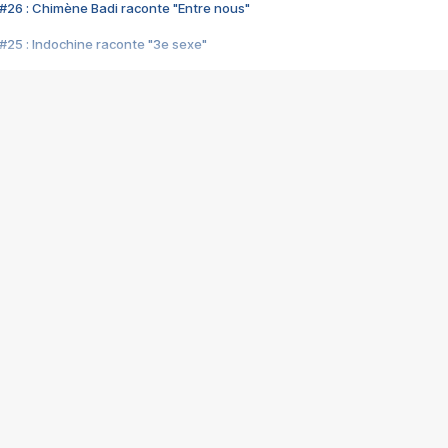
#26 : Chimène Badi raconte "Entre nous"
#25 : Indochine raconte "3e sexe"
#24 : Zaho raconte "C'est chelou"
#23 : Patrick Bruel raconte "Au café des délices"
#22 : Kyo raconte "Le chemin"
#21 : Nolwenn Leroy raconte "Cassé"
#20 : Patrick Hernandez raconte "Born to be alive"
#19 : Lorie raconte "Près de moi"
#18 : Michael Jones raconte "A nos actes manqués" (avec Jean-Jacque
#17 : Khaled raconte "Aïcha"
#16 : Corneille raconte "Parce qu'on vient de loin"
#15 : Indochine raconte "L'aventurier"
14 : Lorie raconte "Sur un air latino"