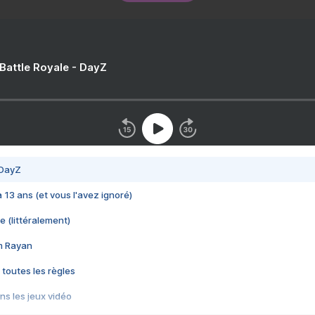
 Battle Royale - DayZ
 DayZ
 a 13 ans (et vous l'avez ignoré)
e (littéralement)
im Rayan
 toutes les règles
s les jeux vidéo