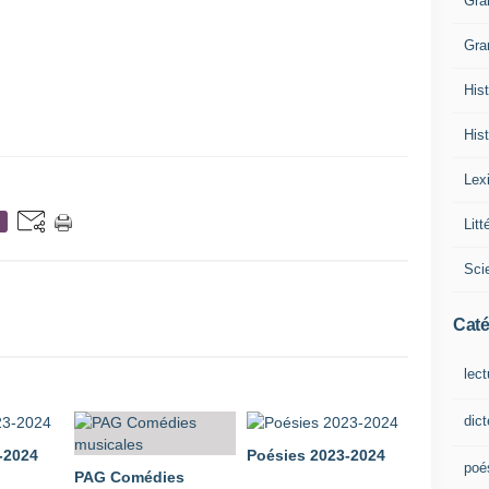
Gra
Gra
Hist
Hist
Lex
Litt
Sci
Caté
lect
dic
-2024
Poésies 2023-2024
poé
PAG Comédies