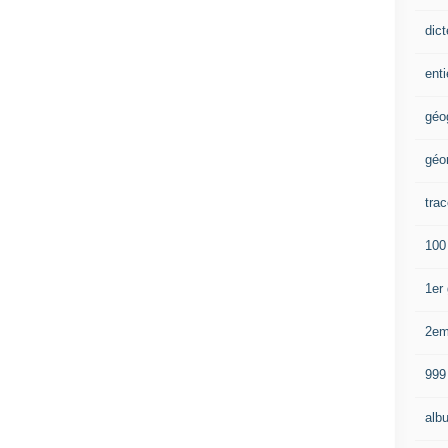
dic
enti
géo
géo
trac
100
1er
2e
999
alb