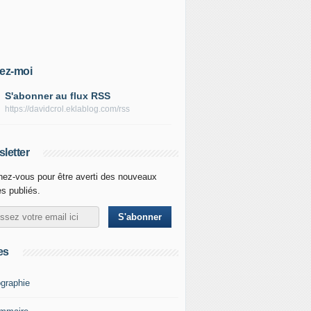
ez-moi
S'abonner au flux RSS
https://davidcrol.eklablog.com/rss
letter
ez-vous pour être averti des nouveaux
es publiés.
es
graphie