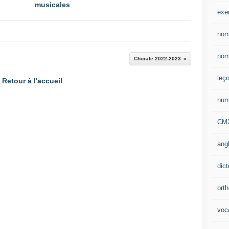
musicales
exe
nom
nom
Chorale 2022-2023
leç
Retour à l'accueil
num
CM
ang
dic
ort
voca