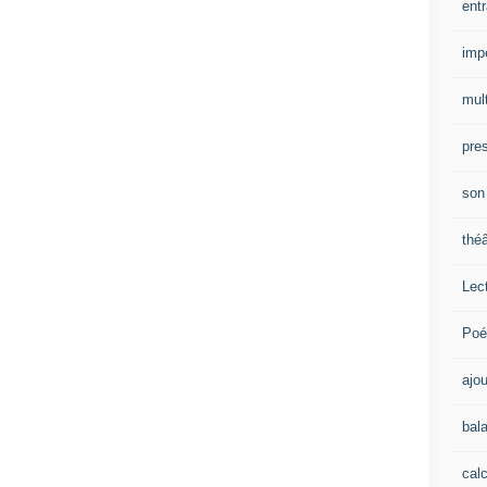
ent
impe
mult
pre
son
théâ
Lec
Poé
ajou
bal
calc