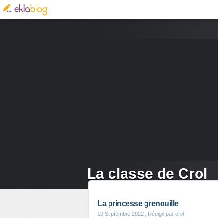
La classe de Crol
La princesse grenouille
10 Septembre 2022
, Rédigé par crol