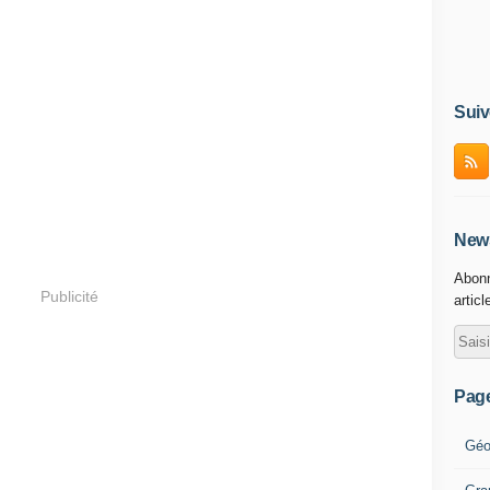
Suiv
News
Abonn
Publicité
articl
Pag
Géo