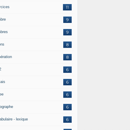
rcices
11
bre
9
bres
9
ons
8
ération
8
2
6
lais
6
tee
6
hographe
6
bulaire - lexique
6