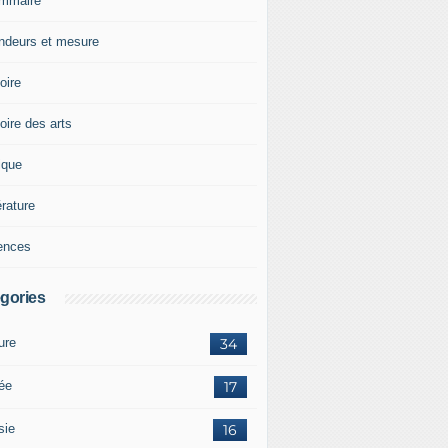
mmaire
ndeurs et mesure
oire
oire des arts
ique
érature
ences
gories
ure
34
tée
17
sie
16