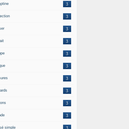
ptine
3
ection
3
ser
3
ait
3
upe
3
ique
3
ures
3
iards
3
ions
3
nde
3
sé simple
3