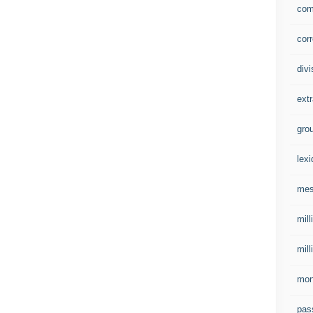
com
corr
divi
extr
gro
lex
mes
mill
mill
mo
pas