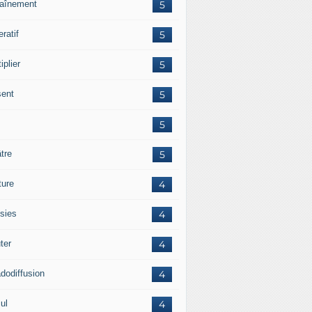
raînement
5
ratif
5
iplier
5
sent
5
5
tre
5
ture
4
sies
4
ter
4
adodiffusion
4
ul
4