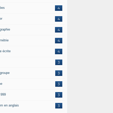
tées
4
er
4
graphie
4
métrie
4
e écrite
4
3
 groupe
3
me
3
 999
3
um en anglais
3